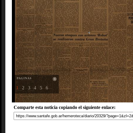
PAGINAS
1
2
3
4
5
6
Comparte esta noticia copiando el siguiente enlace: