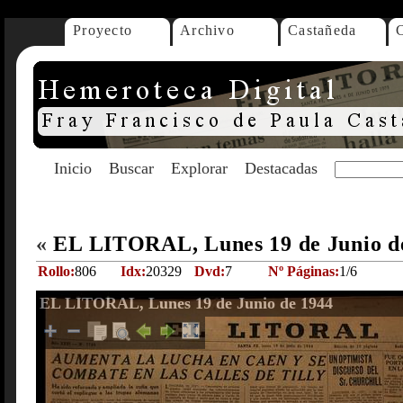
Proyecto
Archivo
Castañeda
Inicio
Buscar
Explorar
Destacadas
«
EL LITORAL, Lunes 19 de Junio d
Rollo:
806
Idx:
20329
Dvd:
7
Nº Páginas:
1/6
EL LITORAL, Lunes 19 de Junio de 1944