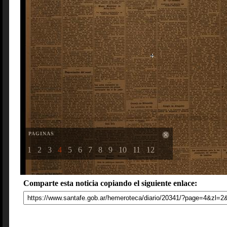
PAGINAS
1
2
3
4
5
6
7
8
9
10
11
12
Comparte esta noticia copiando el siguiente enlace: