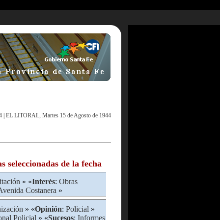
4
|
EL LITORAL, Martes 15 de Agosto de 1944
as seleccionadas de la fecha
itación
» «
Interés
:
Obras
Avenida Costanera
»
ización
» «
Opinión
:
Policial
»
nal Policial
» «
Sucesos
:
Informes