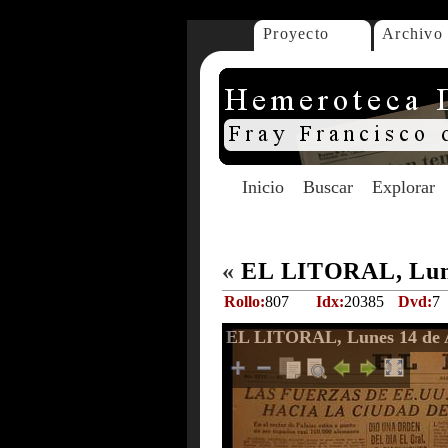
Proyecto
Archivo
Inicio
Buscar
Explorar
«
EL LITORAL, Lune
Rollo:
807
Idx:
20385
Dvd:
7
EL LITORAL, Lunes 14 de A