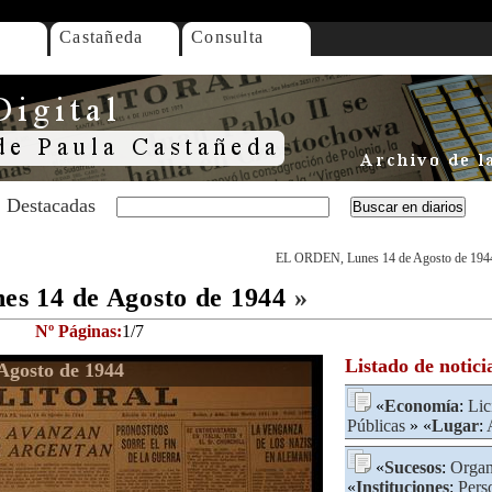
Castañeda
Consulta
Destacadas
EL ORDEN, Lunes 14 de Agosto de 194
s 14 de Agosto de 1944
»
Nº Páginas:
1/7
Listado de notici
gosto de 1944
«
Economía
:
Lic
Públicas
» «
Lugar
:
«
Sucesos
:
Organ
«
Instituciones
:
Perso