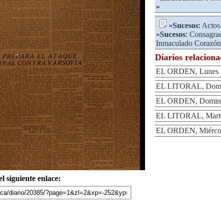
»
«
Sucesos
:
Actos
«
Sucesos
:
Consagrac
Inmaculado Corazón
Diarios relacion
EL ORDEN, Lunes 1
EL LITORAL, Domin
EL ORDEN, Domingo
EL LITORAL, Marte
EL ORDEN, Miércole
l siguiente enlace: