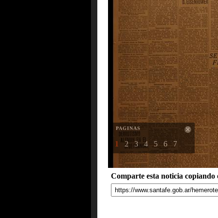
PAGINAS
1
2
3
4
5
6
7
Comparte esta noticia copiando e