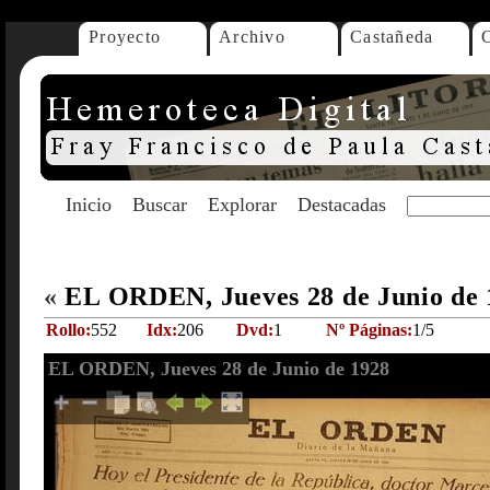
Proyecto
Archivo
Castañeda
Inicio
Buscar
Explorar
Destacadas
«
EL ORDEN, Jueves 28 de Junio de
Rollo:
552
Idx:
206
Dvd:
1
Nº Páginas:
1/5
EL ORDEN, Jueves 28 de Junio de 1928