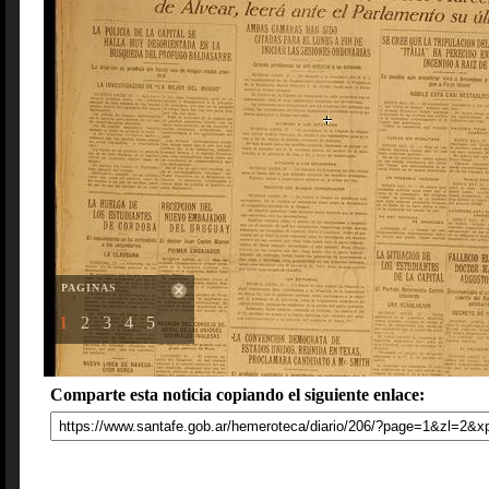
PAGINAS
1
2
3
4
5
Comparte esta noticia copiando el siguiente enlace: