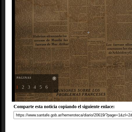
PAGINAS
1
2
3
4
5
6
Comparte esta noticia copiando el siguiente enlace: