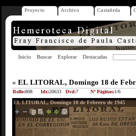
Proyecto
Archivo
Castañeda
Inicio
Buscar
Explorar
Destacadas
«
EL LITORAL, Domingo 18 de Febr
Rollo:
808
Idx:
20633
Dvd:
7
Nº Páginas:
1/6
EL LITORAL, Domingo 18 de Febrero de 1945