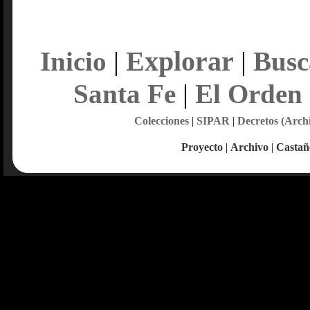
Explorar
Inicio
|
|
Busc
Santa Fe
|
El Orden
Colecciones
|
SIPAR
|
Decretos (Arch
Proyecto
|
Archivo
|
Castañ