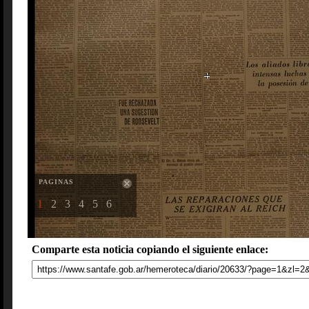
PAGINAS
1
2
3
4
5
6
Comparte esta noticia copiando el siguiente enlace: