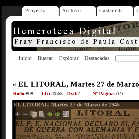
Proyecto
Archivo
Castañeda
Inicio
Buscar
Explorar
Destacadas
«
EL LITORAL, Martes 27 de Marzo
Rollo:
808
Idx:
20668
Dvd:
7
Nº Páginas:
1/5
EL LITORAL, Martes 27 de Marzo de 1945