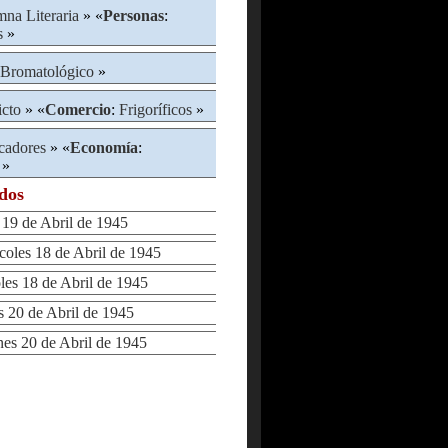
na Literaria
» «
Personas
:
s
»
Bromatológico
»
icto
» «
Comercio
:
Frigoríficos
»
icadores
» «
Economía
:
»
ados
9 de Abril de 1945
les 18 de Abril de 1945
s 18 de Abril de 1945
20 de Abril de 1945
s 20 de Abril de 1945