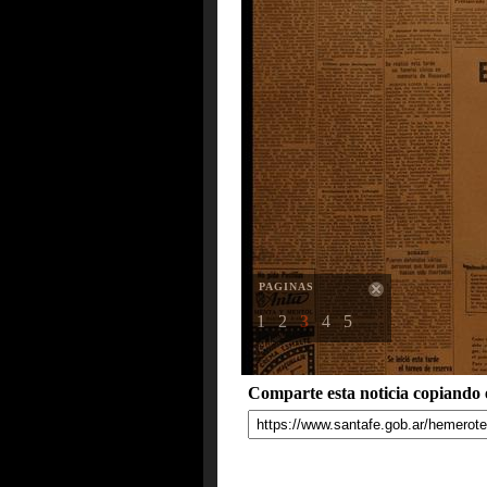
PAGINAS
1
2
3
4
5
Comparte esta noticia copiando e