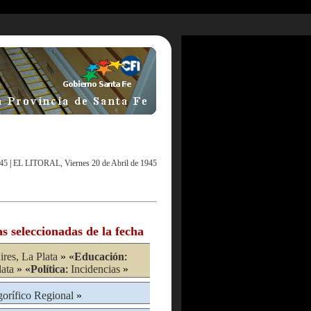
945
|
EL LITORAL, Viernes 20 de Abril de 1945
as seleccionadas de la fecha
res, La Plata
» «
Educación
:
lata
» «
Política
:
Incidencias
»
gorífico Regional
»