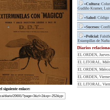
«
Cultura
:
Colum
Gudiño Kramer, Lui
«
Salud
:
Código 
«
Sucesos
:
Confl
«
Policial
:
Falsif
Estampillas de Nafta
Diarios relacion
EL ORDEN, Jueves 1
EL LITORAL, Miérco
EL ORDEN, Miércole
EL ORDEN, Viernes 
EL LITORAL, Vierne
l siguiente enlace: