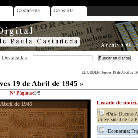
Castañeda
Consulta
Destacadas
EL ORDEN, Jueves 19 de Abril de 1
s 19 de Abril de 1945
»
Nº Páginas:
3/5
Listado de notici
Abril de 1945
«
País
:
Buenos Ai
Universidad de La P
«
Economía
:
Fri