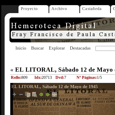
Proyecto
Archivo
Castañeda
Inicio
Buscar
Explorar
Destacadas
«
EL LITORAL, Sábado 12 de Mayo 
Rollo:
809
Idx:
20713
Dvd:
7
Nº Páginas:
1/5
EL LITORAL, Sábado 12 de Mayo de 1945