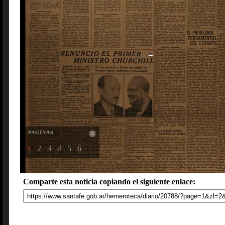
PAGINAS
1
2
3
4
5
6
Comparte esta noticia copiando el siguiente enlace: