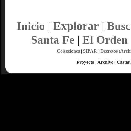
Explorar
Inicio
|
|
Busc
Santa Fe
|
El Orden
Colecciones
|
SIPAR
|
Decretos (Arch
Proyecto
|
Archivo
|
Castañ