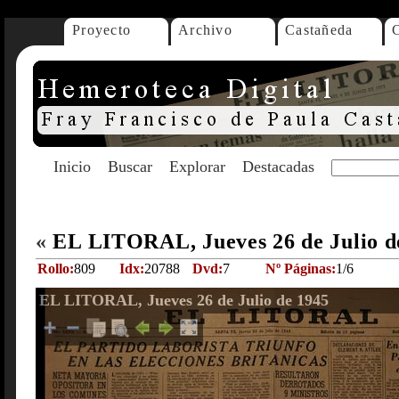
Proyecto
Archivo
Castañeda
Inicio
Buscar
Explorar
Destacadas
«
EL LITORAL, Jueves 26 de Julio d
Rollo:
809
Idx:
20788
Dvd:
7
Nº Páginas:
1/6
EL LITORAL, Jueves 26 de Julio de 1945