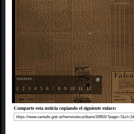
PAGINAS
1
2
3
4
5
6
7
8
9
10
11
12
Comparte esta noticia copiando el siguiente enlace: