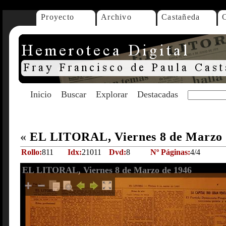
Proyecto
Archivo
Castañeda
Inicio
Buscar
Explorar
Destacadas
«
EL LITORAL, Viernes 8 de Marzo
Rollo:
811
Idx:
21011
Dvd:
8
Nº Páginas:
4/4
EL LITORAL, Viernes 8 de Marzo de 1946