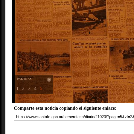
PAGINAS
1
2
3
4
5
Comparte esta noticia copiando el siguiente enlace: