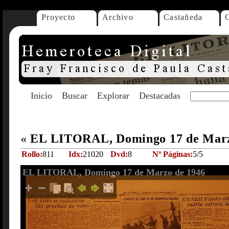
Proyecto
Archivo
Castañeda
Inicio
Buscar
Explorar
Destacadas
«
EL LITORAL, Domingo 17 de Marz
Rollo:
811
Idx:
21020
Dvd:
8
Nº Páginas:
5/5
EL LITORAL, Domingo 17 de Marzo de 1946