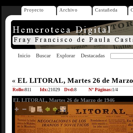
Proyecto
Archivo
Castañeda
Inicio
Buscar
Explorar
Destacadas
«
EL LITORAL, Martes 26 de Marzo
Rollo:
811
Idx:
21029
Dvd:
8
Nº Páginas:
1/4
EL LITORAL, Martes 26 de Marzo de 1946