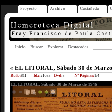
Proyecto
Archivo
Castañeda
Inicio
Buscar
Explorar
Destacadas
«
EL LITORAL, Sábado 30 de Marzo
Rollo:
811
Idx:
21033
Dvd:
8
Nº Páginas:
1/4
EL LITORAL, Sábado 30 de Marzo de 1946