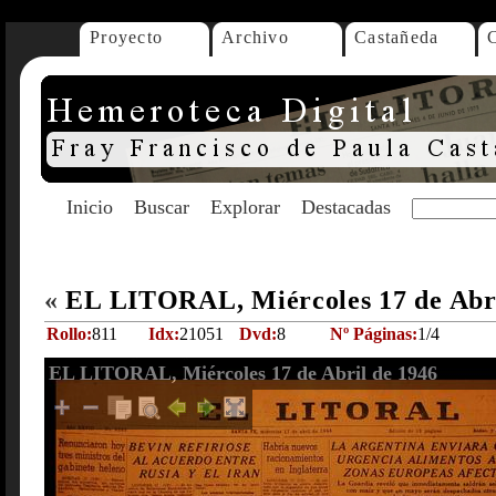
Proyecto
Archivo
Castañeda
Inicio
Buscar
Explorar
Destacadas
«
EL LITORAL, Miércoles 17 de Abr
Rollo:
811
Idx:
21051
Dvd:
8
Nº Páginas:
1/4
EL LITORAL, Miércoles 17 de Abril de 1946