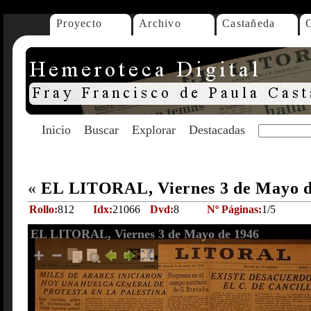
Proyecto
Archivo
Castañeda
Inicio
Buscar
Explorar
Destacadas
«
EL LITORAL, Viernes 3 de Mayo 
Rollo:
812
Idx:
21066
Dvd:
8
Nº Páginas:
1/5
EL LITORAL, Viernes 3 de Mayo de 1946