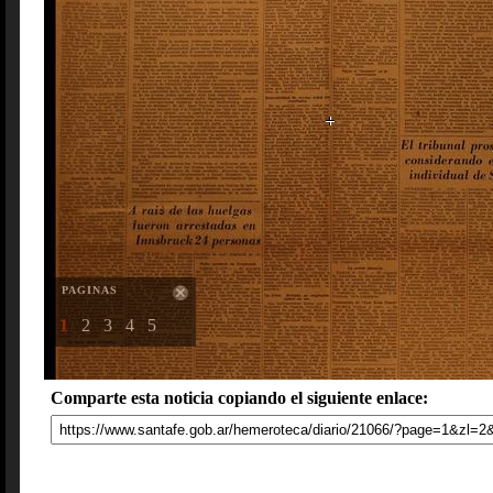
PAGINAS
1
2
3
4
5
Comparte esta noticia copiando el siguiente enlace: