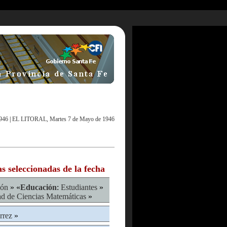
946
|
EL LITORAL, Martes 7 de Mayo de 1946
as seleccionadas de la fecha
ión
» «
Educación
:
Estudiantes
»
ad de Ciencias Matemáticas
»
rrez
»