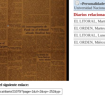
«
Personalidade
Universidad Nacional
Diarios relacion
EL LITORAL, Marte
EL ORDEN, Martes 
EL LITORAL, Lunes
EL ORDEN, Miércol
l siguiente enlace: