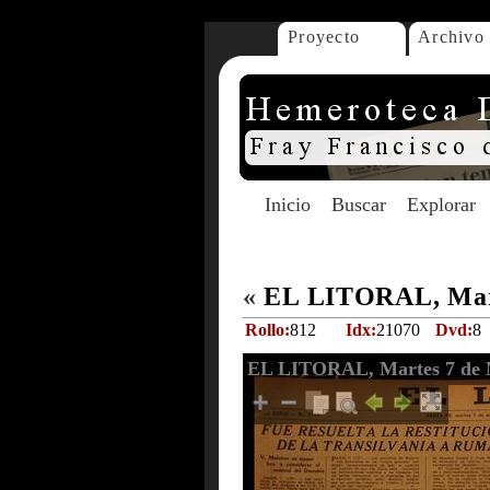
Proyecto
Archivo
Inicio
Buscar
Explorar
«
EL LITORAL, Mart
Rollo:
812
Idx:
21070
Dvd:
8
EL LITORAL, Martes 7 de 