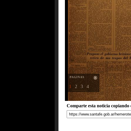
PAGINAS
1
2
3
4
Comparte esta noticia copiando e