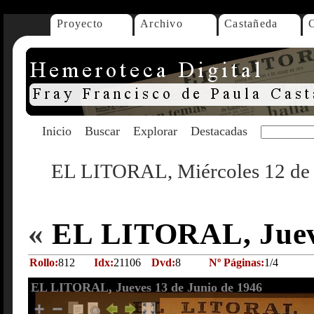
Proyecto
Archivo
Castañeda
Inicio
Buscar
Explorar
Destacadas
EL LITORAL, Miércoles 12 de 
«
EL LITORAL, Jueve
Rollo:
812
Idx:
21106
Dvd:
8
Nº Páginas:
1/4
EL LITORAL, Jueves 13 de Junio de 1946