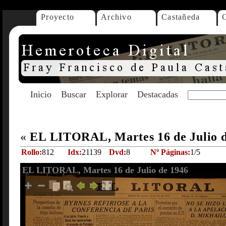
Proyecto
Archivo
Castañeda
Inicio
Buscar
Explorar
Destacadas
«
EL LITORAL, Martes 16 de Julio 
Rollo:
812
Idx:
21139
Dvd:
8
Nº Páginas:
1/5
EL LITORAL, Martes 16 de Julio de 1946