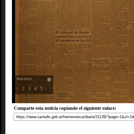
PAGINAS
1
2
3
4
5
Comparte esta noticia copiando el siguiente enlace: