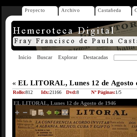
Proyecto
Archivo
Castañeda
Inicio
Buscar
Explorar
Destacadas
«
EL LITORAL, Lunes 12 de Agosto 
Rollo:
812
Idx:
21166
Dvd:
8
Nº Páginas:
1/5
EL LITORAL, Lunes 12 de Agosto de 1946