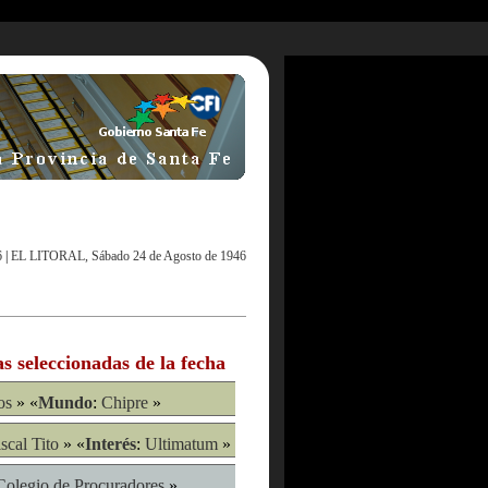
6
|
EL LITORAL, Sábado 24 de Agosto de 1946
as seleccionadas de la fecha
os
» «
Mundo
:
Chipre
»
scal Tito
» «
Interés
:
Ultimatum
»
Colegio de Procuradores
»