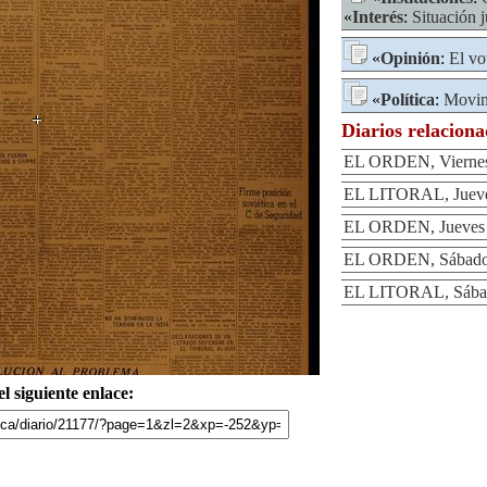
«
Interés
:
Situación j
«
Opinión
:
El vo
«
Política
:
Movim
Diarios relacion
EL ORDEN, Viernes
EL LITORAL, Jueves
EL ORDEN, Jueves 
EL ORDEN, Sábado 
EL LITORAL, Sábad
l siguiente enlace: