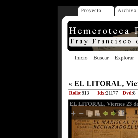
Proyecto
Archivo
Inicio
Buscar
Explorar
«
EL LITORAL, Viern
Rollo:
813
Idx:
21177
Dvd:
8
EL LITORAL, Viernes 23 de