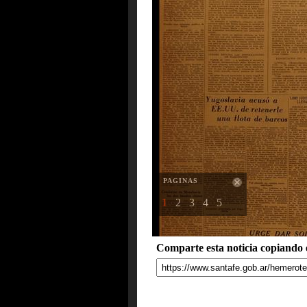
PAGINAS
1
2
3
4
5
Comparte esta noticia copiando e