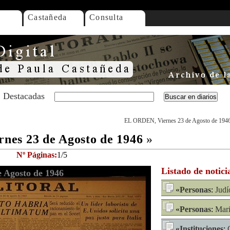
Castañeda
Consulta
Destacadas
EL ORDEN, Viernes 23 de Agosto de 194
es 23 de Agosto de 1946
»
Nº Páginas:
1/5
Listado de notici
 Agosto de 1946
«
Personas
:
Judí
«
Personas
:
Mari
«
Instituciones
: