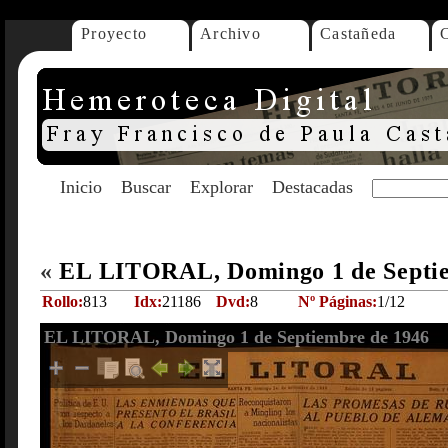
Proyecto
Archivo
Castañeda
Inicio
Buscar
Explorar
Destacadas
«
EL LITORAL, Domingo 1 de Septi
Rollo:
813
Idx:
21186
Dvd:
8
Nº Páginas:
1/12
EL LITORAL, Domingo 1 de Septiembre de 1946