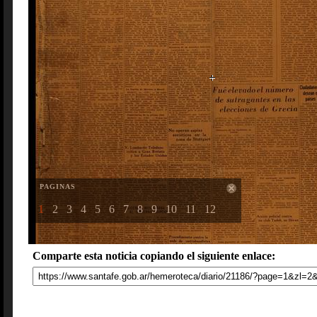
PAGINAS
1
2
3
4
5
6
7
8
9
10
11
12
Comparte esta noticia copiando el siguiente enlace: