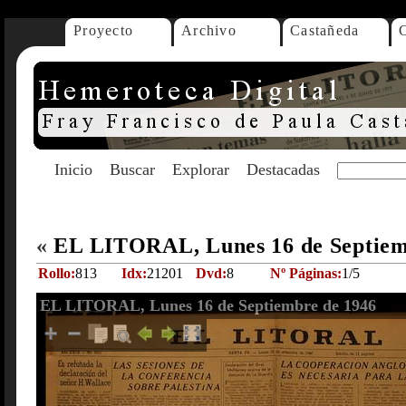
Proyecto
Archivo
Castañeda
Inicio
Buscar
Explorar
Destacadas
«
EL LITORAL, Lunes 16 de Septiem
Rollo:
813
Idx:
21201
Dvd:
8
Nº Páginas:
1/5
EL LITORAL, Lunes 16 de Septiembre de 1946