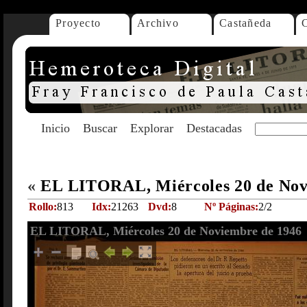
Proyecto
Archivo
Castañeda
Inicio
Buscar
Explorar
Destacadas
«
EL LITORAL, Miércoles 20 de Nov
Rollo:
813
Idx:
21263
Dvd:
8
Nº Páginas:
2/2
EL LITORAL, Miércoles 20 de Noviembre de 1946