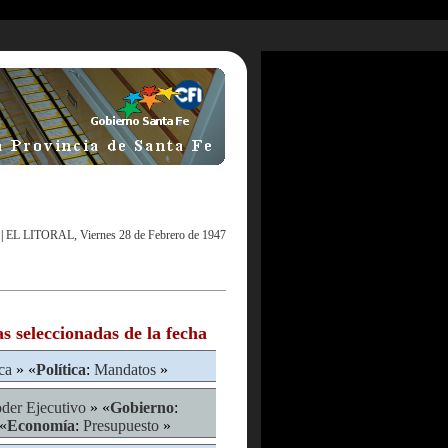
|
EL LITORAL, Viernes 28 de Febrero de 1947
as seleccionadas de la fecha
ica
» «
Política
:
Mandatos
»
der Ejecutivo
» «
Gobierno
:
«
Economía
:
Presupuesto
»