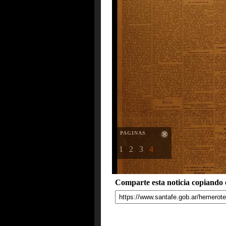
PAGINAS
1
2
3
4
Comparte esta noticia copiando e