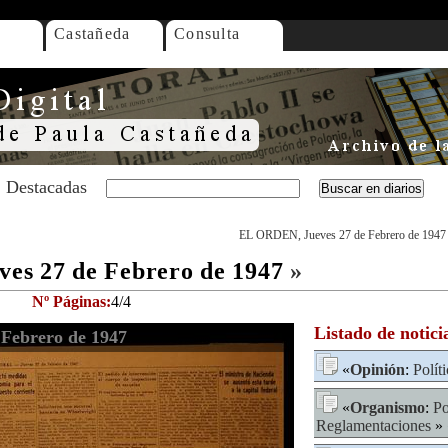
Castañeda
Consulta
Destacadas
EL ORDEN, Jueves 27 de Febrero de 1947
es 27 de Febrero de 1947
»
Nº Páginas:
4/4
Listado de notici
Febrero de 1947
«
Opinión
:
Polít
«
Organismo
:
Po
Reglamentaciones
» 