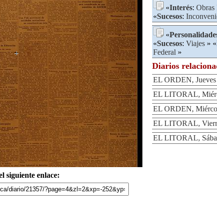
«
Interés
:
Obras 
«
Sucesos
:
Inconveni
«
Personalidade
«
Sucesos
:
Viajes
» «
Federal
»
Diarios relacion
EL ORDEN, Jueves 2
EL LITORAL, Miérco
EL ORDEN, Miércole
EL LITORAL, Vierne
EL LITORAL, Sábad
l siguiente enlace: