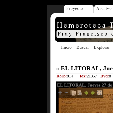
Proyecto
Archivo
Inicio
Buscar
Explorar
«
EL LITORAL, Juev
Rollo:
814
Idx:
21357
Dvd:
8
EL LITORAL, Jueves 27 de 