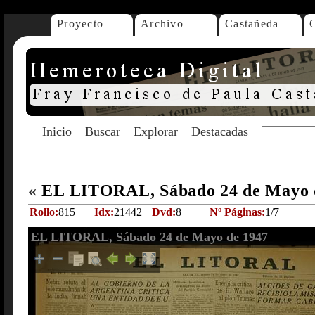
Proyecto
Archivo
Castañeda
Inicio
Buscar
Explorar
Destacadas
«
EL LITORAL, Sábado 24 de Mayo 
Rollo:
815
Idx:
21442
Dvd:
8
Nº Páginas:
1/7
EL LITORAL, Sábado 24 de Mayo de 1947