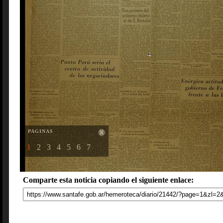
PAGINAS
1
2
3
4
5
6
7
Comparte esta noticia copiando el siguiente enlace: