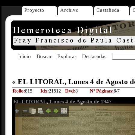
Proyecto
Archivo
Castañeda
Inicio
Buscar
Explorar
Destacadas
«
EL LITORAL, Lunes 4 de Agosto d
Rollo:
815
Idx:
21512
Dvd:
8
Nº Páginas:
6/7
EL LITORAL, Lunes 4 de Agosto de 1947