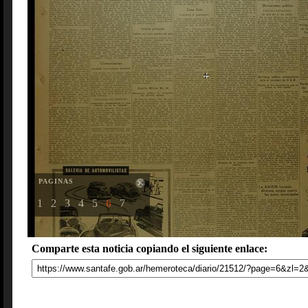
PAGINAS
1
2
3
4
5
6
7
Comparte esta noticia copiando el siguiente enlace: