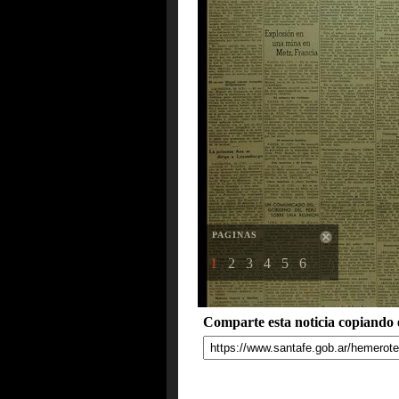
PAGINAS
1
2
3
4
5
6
Comparte esta noticia copiando e