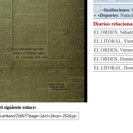
«
Instituciones
:
» «
Deportes
:
Nataci
Diarios relacion
EL ORDEN, Sábado 
EL LITORAL, Vierne
EL ORDEN, Viernes 
EL ORDEN, Domingo
EL LITORAL, Domin
l siguiente enlace: