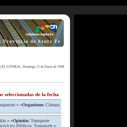
|
EL LITORAL, Domingo 11 de Enero de 1948
as seleccionadas de la fecha
supuesto
» «
Organismo
:
Cámara
ifas
» «
Opinión
:
Transporte
Servicios Públicos, Transporte
»