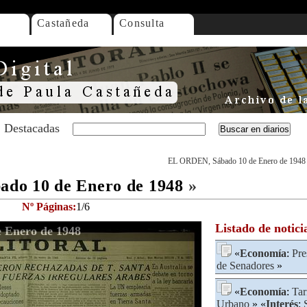
Castañeda
Consulta
Destacadas
EL ORDEN, Sábado 10 de Enero de 1948
do 10 de Enero de 1948
»
Nº Páginas:
1/6
Listado de notici
 Enero de 1948
«
Economía
:
Pre
de Senadores
»
«
Economía
:
Tar
Urbano
» «
Interés
: