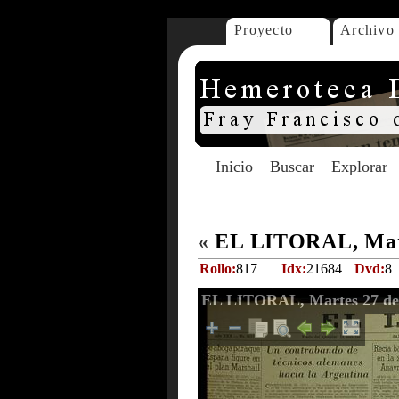
Proyecto
Archivo
Inicio
Buscar
Explorar
«
EL LITORAL, Mart
Rollo:
817
Idx:
21684
Dvd:
8
EL LITORAL, Martes 27 de