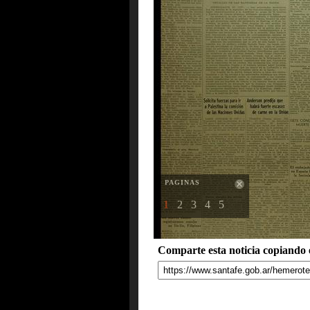
PAGINAS
1
2
3
4
5
Comparte esta noticia copiando e