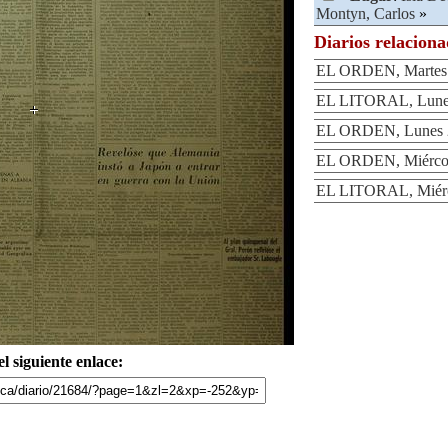
Montyn, Carlos
»
Diarios relacion
EL ORDEN, Martes 
EL LITORAL, Lunes
EL ORDEN, Lunes 2
EL ORDEN, Miércole
EL LITORAL, Miérco
l siguiente enlace: