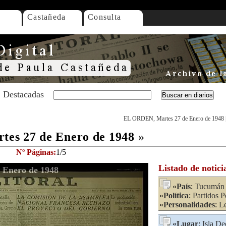
Castañeda
Consulta
Destacadas
EL ORDEN, Martes 27 de Enero de 1948
es 27 de Enero de 1948
»
Nº Páginas:
1/5
Listado de notici
 Enero de 1948
«
País
:
Tucumán
«
Política
:
Partidos P
«
Personalidades
:
Le
«
Lugar
:
Isla De