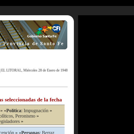
|
EL LITORAL, Miércoles 28 de Enero de 1948
as seleccionadas de la fecha
» «
Política
:
Impugnación
»
olíticos, Peronismo
»
gisladores
»
cepción
» «
Personas
:
Berraz