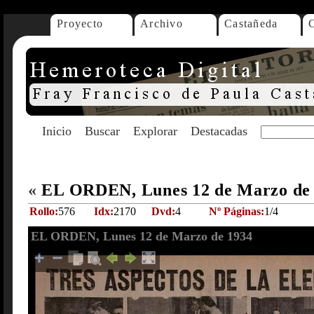
Proyecto
Archivo
Castañeda
Inicio
Buscar
Explorar
Destacadas
«
EL ORDEN, Lunes 12 de Marzo de
Rollo:
576
Idx:
2170
Dvd:
4
Nº Páginas:
1/4
EL ORDEN, Lunes 12 de Marzo de 1934