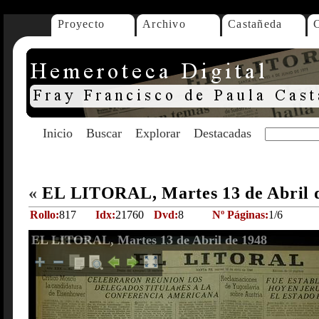
Proyecto
Archivo
Castañeda
Inicio
Buscar
Explorar
Destacadas
«
EL LITORAL, Martes 13 de Abril 
Rollo:
817
Idx:
21760
Dvd:
8
Nº Páginas:
1/6
EL LITORAL, Martes 13 de Abril de 1948