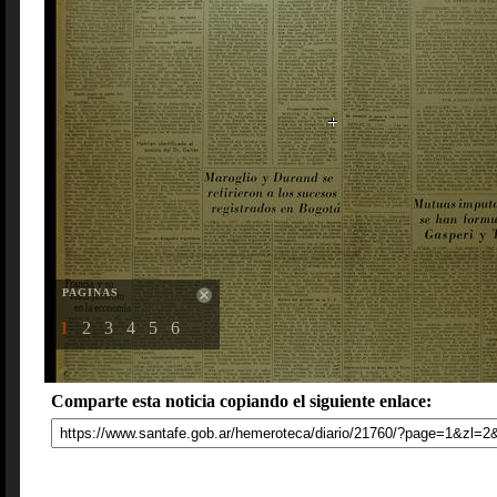
PAGINAS
1
2
3
4
5
6
Comparte esta noticia copiando el siguiente enlace: