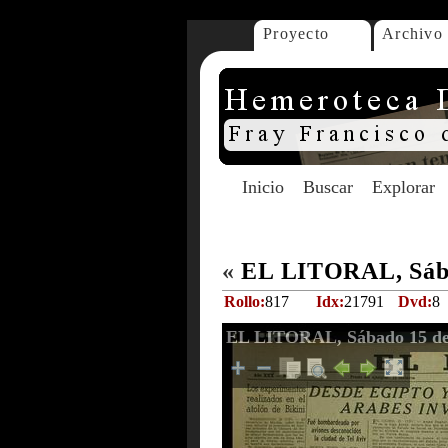
Proyecto
Archivo
Inicio
Buscar
Explorar
«
EL LITORAL, Sába
Rollo:
817
Idx:
21791
Dvd:
8
EL LITORAL, Sábado 15 de