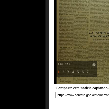
PAGINAS
1
2
3
4
5
6
7
Comparte esta noticia copiando e