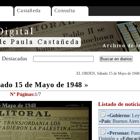
Castañeda
Consulta
Destacadas
EL ORDEN, Sábado 15 de Mayo de 1948
do 15 de Mayo de 1948
»
Nº Páginas:
1/7
Listado de notici
 Mayo de 1948
«
Gobierno
:
Ley
«
País
:
Buenos Aires
«
Personas
:
Pand
Opinión
» «
Educaci