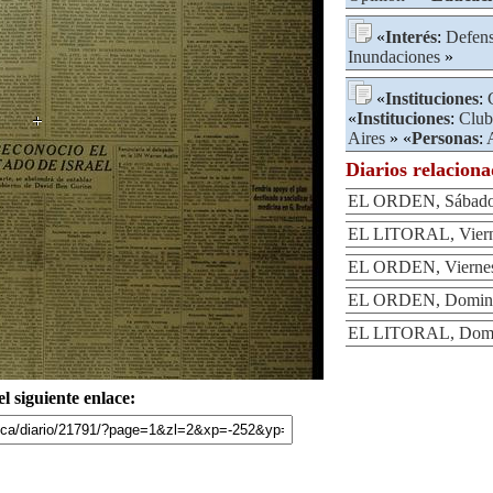
«
Interés
:
Defen
Inundaciones
»
«
Instituciones
:
«
Instituciones
:
Club
Aires
» «
Personas
:
Diarios relacion
EL ORDEN, Sábado 
EL LITORAL, Viern
EL ORDEN, Viernes
EL ORDEN, Doming
EL LITORAL, Domi
l siguiente enlace: