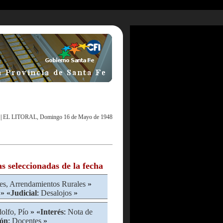
|
EL LITORAL, Domingo 16 de Mayo de 1948
as seleccionadas de la fecha
es, Arrendamientos Rurales
»
» «
Judicial
:
Desalojos
»
olfo, Pío
» «
Interés
:
Nota de
ón
:
Docentes
»