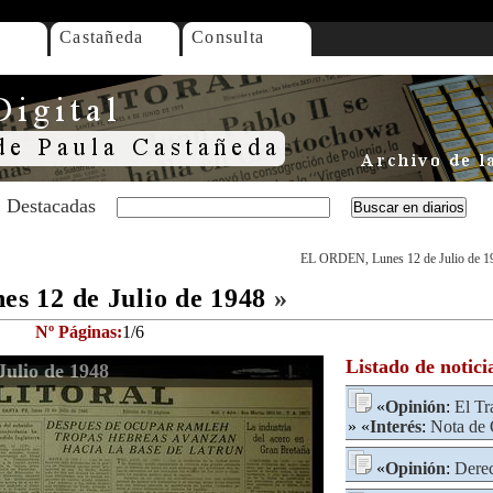
Castañeda
Consulta
Destacadas
EL ORDEN, Lunes 12 de Julio de 1
 12 de Julio de 1948
»
Nº Páginas:
1/6
Listado de notici
ulio de 1948
«
Opinión
:
El Tr
» «
Interés
:
Nota de 
«
Opinión
:
Derec