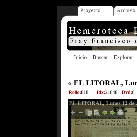
Proyecto
Archivo
Inicio
Buscar
Explorar
«
EL LITORAL, Lunes
Rollo:
818
Idx:
21848
Dvd:
8
EL LITORAL, Lunes 12 de J