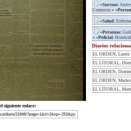
«
Sucesos
:
Anive
Comercio
» «
Person
«
Salud
:
Enferme
«
Personas
:
Guiñ
» «
Policial
:
Homicid
Diarios relacion
EL ORDEN, Lunes 12
EL LITORAL, Domin
EL ORDEN, Domingo
EL ORDEN, Martes 1
EL LITORAL, Martes
l siguiente enlace: