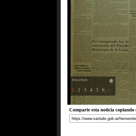
PAGINAS
1
2
3
4
5
6
Comparte esta noticia copiando e