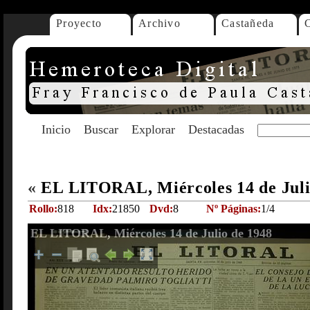
Proyecto
Archivo
Castañeda
Inicio
Buscar
Explorar
Destacadas
«
EL LITORAL, Miércoles 14 de Juli
Rollo:
818
Idx:
21850
Dvd:
8
Nº Páginas:
1/4
EL LITORAL, Miércoles 14 de Julio de 1948