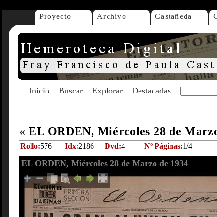
Proyecto
Archivo
Castañeda
Inicio
Buscar
Explorar
Destacadas
«
EL ORDEN, Miércoles 28 de Marz
Rollo:
576
Idx:
2186
Dvd:
4
Nº Páginas:
1/4
EL ORDEN, Miércoles 28 de Marzo de 1934