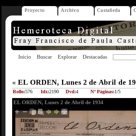
Proyecto
Archivo
Castañeda
Inicio
Buscar
Explorar
Destacadas
«
EL ORDEN, Lunes 2 de Abril de 1
Rollo:
576
Idx:
2190
Dvd:
4
Nº Páginas:
1/5
EL ORDEN, Lunes 2 de Abril de 1934