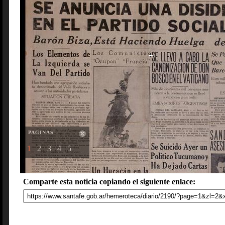
PAGINAS
1
2
3
4
5
Comparte esta noticia copiando el siguiente enlace: