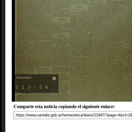
PAGINAS
1
2
3
4
5
6
Comparte esta noticia copiando el siguiente enlace: