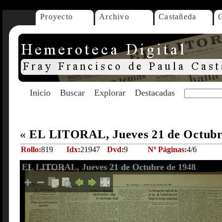
Proyecto
Archivo
Castañeda
Inicio
Buscar
Explorar
Destacadas
«
EL LITORAL, Jueves 21 de Octubr
Rollo:
819
Idx:
21947
Dvd:
9
Nº Páginas:
4/6
EL LITORAL, Jueves 21 de Octubre de 1948