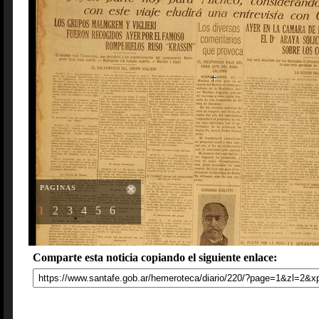
PAGINAS
1
2
3
4
5
6
Comparte esta noticia copiando el siguiente enlace: