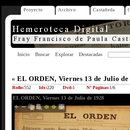
Proyecto
Archivo
Castañeda
Inicio
Buscar
Explorar
Destacadas
«
EL ORDEN, Viernes 13 de Julio de
Rollo:
552
Idx:
220
Dvd:
1
Nº Páginas:
1/6
EL ORDEN, Viernes 13 de Julio de 1928