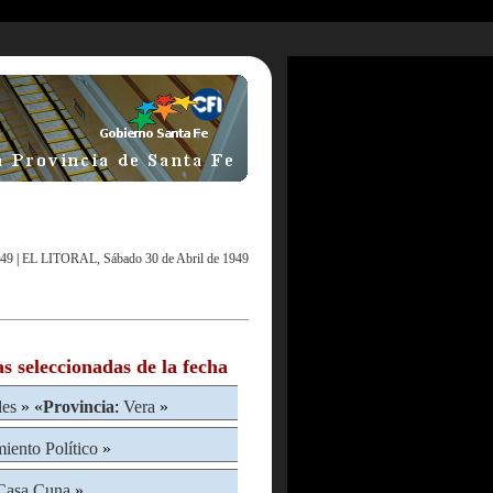
949
|
EL LITORAL, Sábado 30 de Abril de 1949
as seleccionadas de la fecha
les
» «
Provincia
:
Vera
»
iento Político
»
Casa Cuna
»