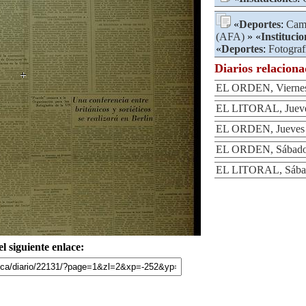
«
Deportes
:
Camp
(AFA)
» «
Institucio
«
Deportes
:
Fotograf
Diarios relacion
EL ORDEN, Viernes 
EL LITORAL, Jueves
EL ORDEN, Jueves 2
EL ORDEN, Sábado 
EL LITORAL, Sábado
l siguiente enlace: