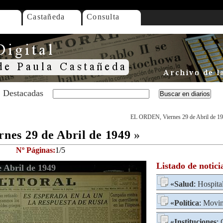
Castañeda
Consulta
Destacadas
EL ORDEN, Viernes 29 de Abril de 1
es 29 de Abril de 1949
»
Nº Páginas:
1/5
Listado de notici
 Abril de 1949
«
Salud
:
Hospita
«
Política
:
Movim
«
Instituciones
: