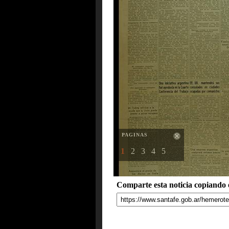
PAGINAS
1
2
3
4
5
Comparte esta noticia copiando e