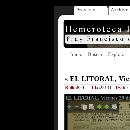
Proyecto
Archivo
Inicio
Buscar
Explorar
«
EL LITORAL, Viern
Rollo:
820
Idx:
22131
Dvd:
9
EL LITORAL, Viernes 29 de