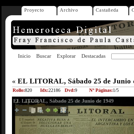
Proyecto
Archivo
Castañeda
Inicio
Buscar
Explorar
Destacadas
«
EL LITORAL, Sábado 25 de Junio 
Rollo:
820
Idx:
22186
Dvd:
9
Nº Páginas:
1/5
EL LITORAL, Sábado 25 de Junio de 1949