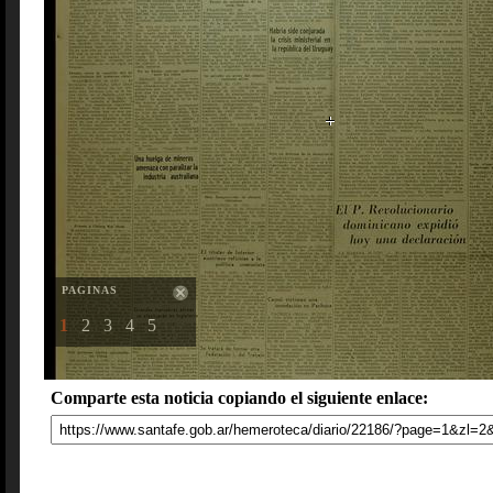
PAGINAS
1
2
3
4
5
Comparte esta noticia copiando el siguiente enlace: