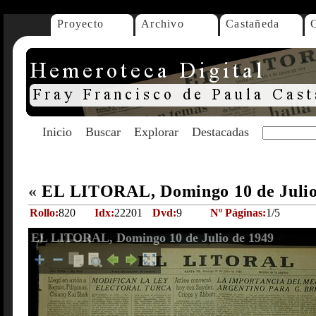
Proyecto
Archivo
Castañeda
Inicio
Buscar
Explorar
Destacadas
«
EL LITORAL, Domingo 10 de Julio
Rollo:
820
Idx:
22201
Dvd:
9
Nº Páginas:
1/5
EL LITORAL, Domingo 10 de Julio de 1949