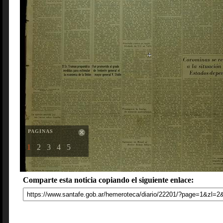
PAGINAS
1
2
3
4
5
Comparte esta noticia copiando el siguiente enlace: