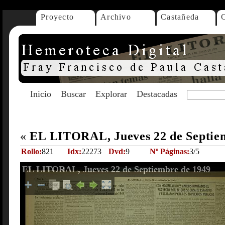
Proyecto
Archivo
Castañeda
Inicio
Buscar
Explorar
Destacadas
«
EL LITORAL, Jueves 22 de Septie
Rollo:
821
Idx:
22273
Dvd:
9
Nº Páginas:
3/5
EL LITORAL, Jueves 22 de Septiembre de 1949