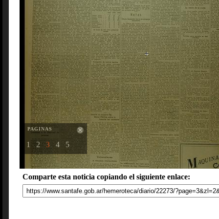
PAGINAS
1
2
3
4
5
Comparte esta noticia copiando el siguiente enlace: