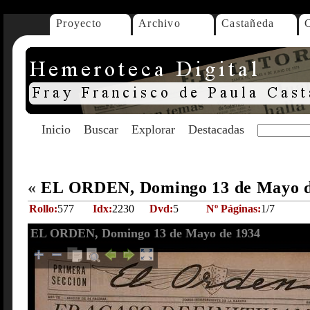
Proyecto
Archivo
Castañeda
Inicio
Buscar
Explorar
Destacadas
«
EL ORDEN, Domingo 13 de Mayo 
Rollo:
577
Idx:
2230
Dvd:
5
Nº Páginas:
1/7
EL ORDEN, Domingo 13 de Mayo de 1934