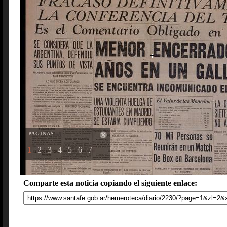
PAGINAS
1
2
3
4
5
6
7
Comparte esta noticia copiando el siguiente enlace: