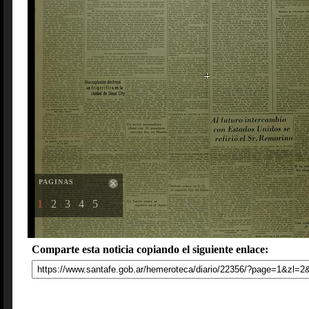
PAGINAS
1
2
3
4
5
Comparte esta noticia copiando el siguiente enlace: