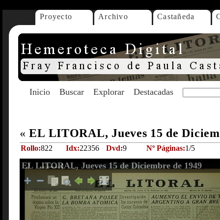
Proyecto
Archivo
Castañeda
Inicio
Buscar
Explorar
Destacadas
«
EL LITORAL, Jueves 15 de Diciem
Rollo:
822
Idx:
22356
Dvd:
9
Nº Páginas:
1/5
EL LITORAL, Jueves 15 de Diciembre de 1949