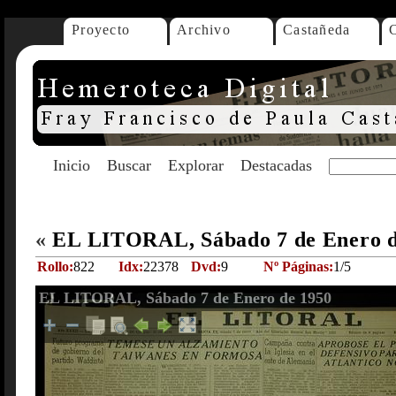
Proyecto
Archivo
Castañeda
Inicio
Buscar
Explorar
Destacadas
«
EL LITORAL, Sábado 7 de Enero 
Rollo:
822
Idx:
22378
Dvd:
9
Nº Páginas:
1/5
EL LITORAL, Sábado 7 de Enero de 1950