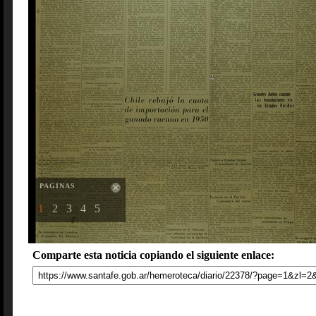
PAGINAS
1
2
3
4
5
Comparte esta noticia copiando el siguiente enlace: