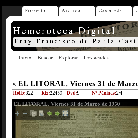
Proyecto
Archivo
Castañeda
Inicio
Buscar
Explorar
Destacadas
«
EL LITORAL, Viernes 31 de Marz
Rollo:
822
Idx:
22459
Dvd:
9
Nº Páginas:
2/4
EL LITORAL, Viernes 31 de Marzo de 1950