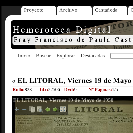
Proyecto
Archivo
Castañeda
Inicio
Buscar
Explorar
Destacadas
«
EL LITORAL, Viernes 19 de Mayo
Rollo:
823
Idx:
22506
Dvd:
9
Nº Páginas:
1/5
EL LITORAL, Viernes 19 de Mayo de 1950