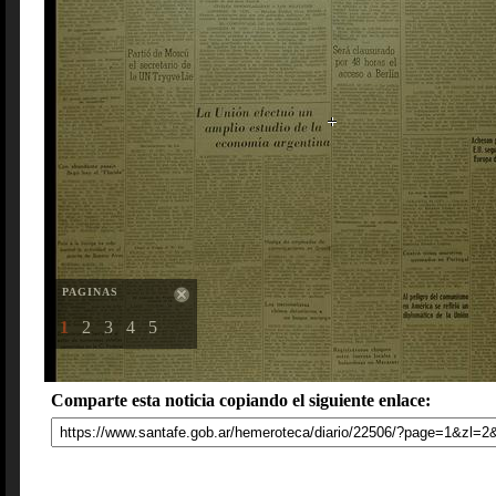
PAGINAS
1
2
3
4
5
Comparte esta noticia copiando el siguiente enlace: