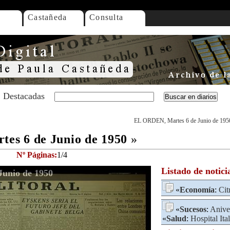
Castañeda
Consulta
Destacadas
EL ORDEN, Martes 6 de Junio de 195
es 6 de Junio de 1950
»
Nº Páginas:
1/4
Listado de notici
unio de 1950
«
Economía
:
Cit
«
Sucesos
:
Anive
«
Salud
:
Hospital Ita