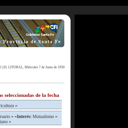
0
|
EL LITORAL, Miércoles 7 de Junio de 1950
as seleccionadas de la fecha
ricultura
»
rsario
» «
Interés
:
Mutualismo
»
liano
»