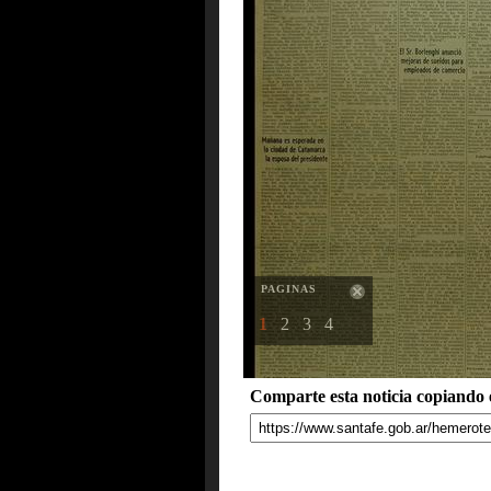
PAGINAS
1
2
3
4
Comparte esta noticia copiando e