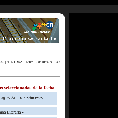
950
|
EL LITORAL, Lunes 12 de Junio de 1950
as seleccionadas de la fecha
ague, Arturo
» «
Sucesos
:
na Literaria
»