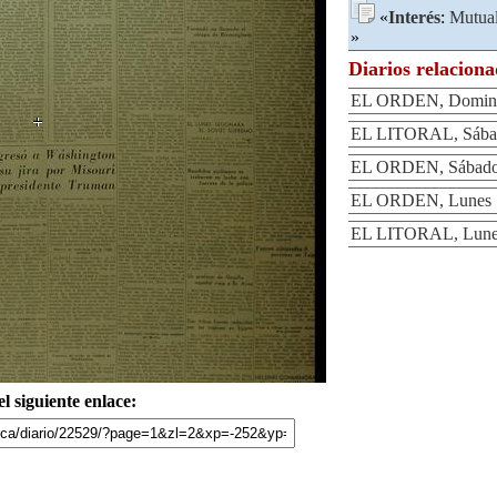
«
Interés
:
Mutua
»
Diarios relacion
EL ORDEN, Domingo
EL LITORAL, Sábad
EL ORDEN, Sábado 
EL ORDEN, Lunes 1
EL LITORAL, Lunes
l siguiente enlace: