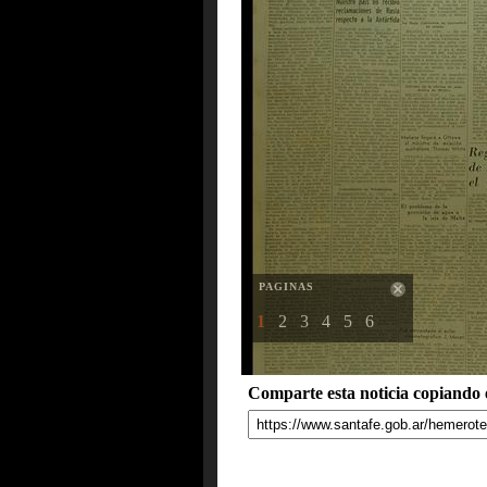
PAGINAS
1
2
3
4
5
6
Comparte esta noticia copiando e